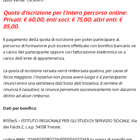
Quote d’iscrizione per l’intero percorso online:
Privati: € 60,00; enti soci: € 75,00; altri enti: €
85,00.
Il pagamento della quota di iscrizione per poter partecipare al
percorso di formazione può essere effettuato con bonifico bancario se
a carico del partecipante oppure con fatturazione elettronica se a
carico dell’ente di appartenenza.
La quota di iscrizione versata verrà rimborsata qualora, per cause di
forza maggiore, l’iniziativa non possa avere luogo o il partecipante
rinunci entro una settimana dall’inizio dell’iniziativa. Il termine di
rinuncia è tassativo; le rinunce pervenute successivamente non daranno
diritto ad alcun rimborso.
Dati per bonifico:
IRSSeS – ISTITUTO REGIONALE PER GLI STUDI DI SERVIZIO SOCIALE, Via
dei Falchi 2, c.a.p. 34138 Trieste;
codice IBAN: IT14N0200802216000005027369 (si prega di specificare