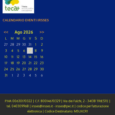
CALENDARIO EVENTI IRSSES
<<
Ago 2026
>>
L
M
M
G
V
S
D
27
28
29
30
31
1
2
3
4
5
6
7
8
9
10
11
12
13
14
15
16
17
18
19
20
21
22
23
24
25
26
27
28
29
30
31
1
2
3
4
5
6
P.IVA 00630170322 | C.F. 80014670329 | Via dei Falchi, 2 - 34138 TRIESTE |
tel. 040309968 | irsses@irsses.it - irsses@pec.it | codice per fatturazione
elettronica | Codice Destinatario: M5UXCR1