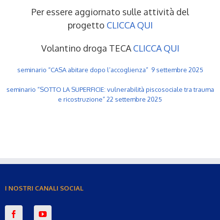
Per essere aggiornato sulle attività del
progetto
CLICCA QUI
Volantino droga TECA
CLICCA QUI
seminario “CASA abitare dopo l’accoglienza” 9 settembre 2025
seminario “SOTTO LA SUPERFICIE: vulnerabilità piscosociale tra trauma
e ricostruzione” 22 settembre 2025
I NOSTRI CANALI SOCIAL