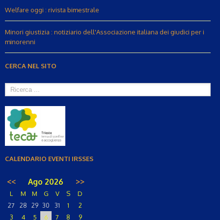
Welfare oggi : rivista bimestrale
Minori giustizia : notiziario dell'Associazione italiana dei giudici per i
minorenni
CERCA NEL SITO
CALENDARIO EVENTI IRSSES
<<
Ago 2026
>>
L
M
M
G
V
S
D
27
28
29
30
31
1
2
3
4
5
6
7
8
9