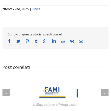
ottobre 22nd, 2025
|
News
Condividi questa storia, scegli come!
Post correlati
licato l’esito delle
Aperte 3 nuove procedure
dure n°7 e n°8 FAMI
selettive FAMI