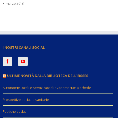
marzo 2018
I NOSTRI CANALI SOCIAL
ULTIME NOVITÀ DALLA BIBLIOTECA DELL’IRSSES
Autonomie locali e servizi sociali : vademecum a schede
Prospettive sociali e sanitarie
Politiche sociali