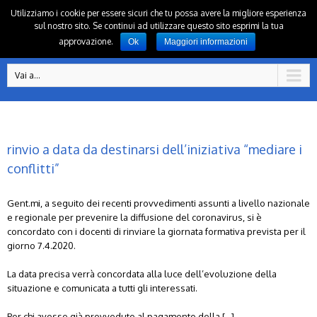
Utilizziamo i cookie per essere sicuri che tu possa avere la migliore esperienza
sul nostro sito. Se continui ad utilizzare questo sito esprimi la tua
approvazione.
Ok
Maggiori informazioni
Vai a...
rinvio a data da destinarsi dell’iniziativa “mediare i
conflitti”
Gent.mi, a seguito dei recenti provvedimenti assunti a livello nazionale
e regionale per prevenire la diffusione del coronavirus, si è
concordato con i docenti di rinviare la giornata formativa prevista per il
giorno 7.4.2020.
La data precisa verrà concordata alla luce dell’evoluzione della
situazione e comunicata a tutti gli interessati.
Per chi avesse già provveduto al pagamento della […]