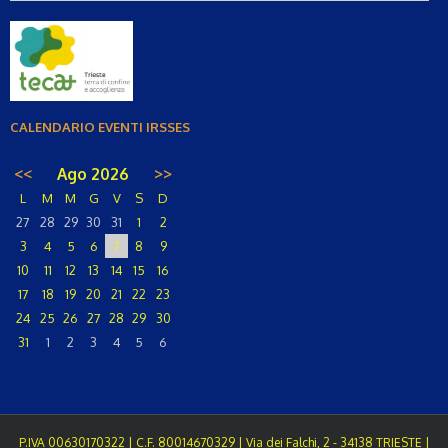
CALENDARIO EVENTI IRSSES
<<
Ago 2026
>>
L
M
M
G
V
S
D
27
28
29
30
31
1
2
3
4
5
6
7
8
9
10
11
12
13
14
15
16
17
18
19
20
21
22
23
24
25
26
27
28
29
30
31
1
2
3
4
5
6
P.IVA 00630170322 | C.F. 80014670329 | Via dei Falchi, 2 - 34138 TRIESTE |