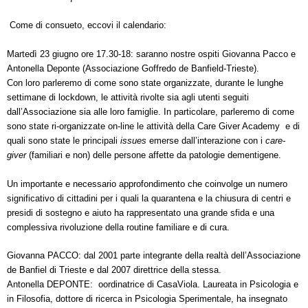
Come di consueto,
eccovi il calendario
:
Martedì 23 giugno ore 17.30-18:
saranno nostre ospiti Giovanna Pacco e
Antonella Deponte (Associazione Goffredo de Banfield-Trieste).
Con loro parleremo di come sono state organizzate, durante le lunghe
settimane di lockdown, le attività rivolte sia agli utenti seguiti
dall’Associazione sia alle loro famiglie. In particolare, parleremo di come
sono state ri-organizzate on-line le attività della Care Giver Academy e di
quali sono state le principali
issues
emerse dall’interazione con i
care-
giver
(familiari e non) delle persone affette da patologie dementigene.
Un importante e necessario approfondimento che coinvolge un numero
significativo di cittadini per i quali la quarantena e la chiusura di centri e
presidi di sostegno e aiuto ha rappresentato una grande sfida e una
complessiva rivoluzione della routine familiare e di cura.
Giovanna PACCO: dal 2001 parte integrante della realtà dell’Associazione
de Banfiel di Trieste e dal 2007 direttrice della stessa.
Antonella DEPONTE: oordinatrice di CasaViola. Laureata in Psicologia e
in Filosofia, dottore di ricerca in Psicologia Sperimentale, ha insegnato