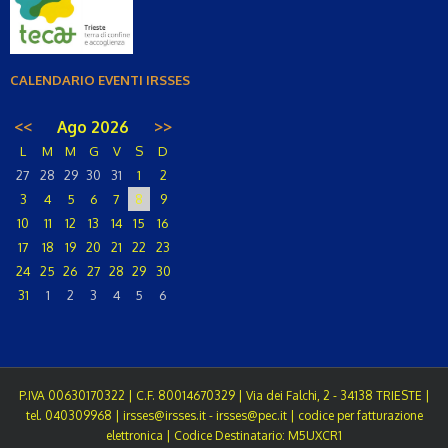
CALENDARIO EVENTI IRSSES
<<
Ago 2026
>>
L
M
M
G
V
S
D
27
28
29
30
31
1
2
3
4
5
6
7
8
9
10
11
12
13
14
15
16
17
18
19
20
21
22
23
24
25
26
27
28
29
30
31
1
2
3
4
5
6
P.IVA 00630170322 | C.F. 80014670329 | Via dei Falchi, 2 - 34138 TRIESTE |
tel. 040309968 | irsses@irsses.it - irsses@pec.it | codice per fatturazione
elettronica | Codice Destinatario: M5UXCR1