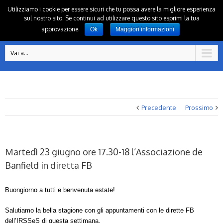
Utilizziamo i cookie per essere sicuri che tu possa avere la migliore esperienza
sul nostro sito. Se continui ad utilizzare questo sito esprimi la tua
approvazione.
Ok
Maggiori informazioni
Vai a...
Precedente
Prossimo
Martedì 23 giugno ore 17.30-18 l’Associazione de
Banfield in diretta FB
Buongiorno a tutti
e benvenuta estate!
Salutiamo la bella stagione con gli appuntamenti con le dirette FB
dell’IRSSeS di questa settimana.