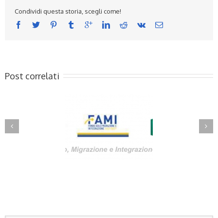
Condividi questa storia, scegli come!
Post correlati
licato l’esito delle
Aperte 3 nuove procedure
dure n°7 e n°8 FAMI
selettive FAMI