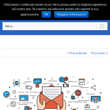
Utilizziamo i cookie per essere sicuri che tu possa avere la migliore esperienza
sul nostro sito. Se continui ad utilizzare questo sito esprimi la tua
approvazione.
Ok
Maggiori informazioni
Vai a...
Precedente
Prossimo